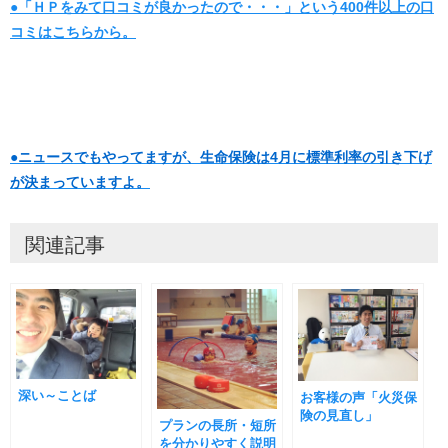
●「ＨＰをみて口コミが良かったので・・・」という400件以上の口
コミはこちらから。
●ニュースでもやってますが、生命保険は4月に標準利率の引き下げ
が決まっていますよ。
関連記事
深い～ことば
お客様の声「火災保
険の見直し」
プランの長所・短所
を分かりやすく説明