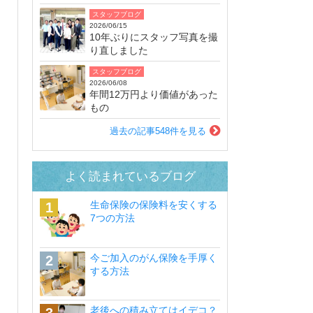
スタッフブログ
2026/06/15
10年ぶりにスタッフ写真を撮
り直しました
スタッフブログ
2026/06/08
年間12万円より価値があった
もの
過去の記事548件を見る
よく読まれているブログ
生命保険の保険料を安くする
7つの方法
今ご加入のがん保険を手厚く
する方法
老後への積み立てはイデコ？