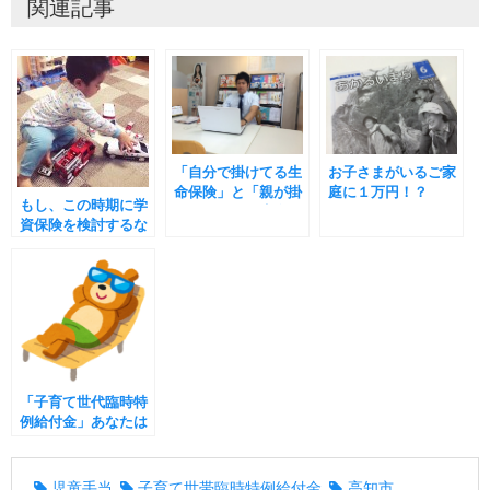
関連記事
「自分で掛けてる生
お子さまがいるご家
命保険」と「親が掛
庭に１万円！？
もし、この時期に学
けてくれてた生命保
（再）
資保険を検討するな
険」
ら・・・
「子育て世代臨時特
例給付金」あなたは
何に使います？
児童手当
子育て世帯臨時特例給付金
高知市