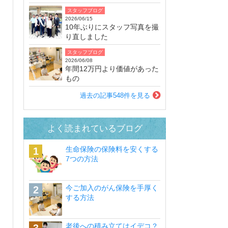
スタッフブログ
2026/06/15
10年ぶりにスタッフ写真を撮
り直しました
スタッフブログ
2026/06/08
年間12万円より価値があった
もの
過去の記事548件を見る
よく読まれているブログ
生命保険の保険料を安くする
7つの方法
今ご加入のがん保険を手厚く
する方法
老後への積み立てはイデコ？