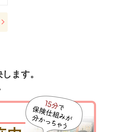
決します。
。