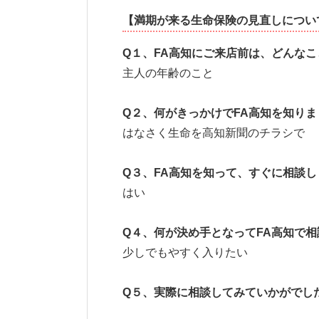
【満期が来る生命保険の見直しについ
Q
１、
FA
高知にご来店前は、どんなこ
主人の年齢のこと
Q
２、何がきっかけで
FA
高知を知りま
はなさく生命を高知新聞のチラシで
Q
３、
FA
高知を知って、すぐに相談し
はい
Q
４、何が決め手となって
FA
高知で相
少しでもやすく入りたい
Q
５、実際に相談してみていかがでし