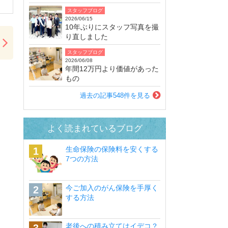
スタッフブログ
2026/06/15
10年ぶりにスタッフ写真を撮
り直しました
スタッフブログ
2026/06/08
年間12万円より価値があった
もの
過去の記事548件を見る
よく読まれているブログ
生命保険の保険料を安くする
7つの方法
今ご加入のがん保険を手厚く
する方法
老後への積み立てはイデコ？