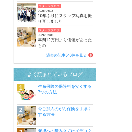
スタッフブログ
2026/06/15
10年ぶりにスタッフ写真を撮
り直しました
スタッフブログ
2026/06/08
年間12万円より価値があった
もの
過去の記事548件を見る
よく読まれているブログ
生命保険の保険料を安くする
7つの方法
今ご加入のがん保険を手厚く
する方法
老後への積み立てはイデコ？