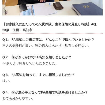
【お家購入にあたっての火災保険、生命保険の見直し相談】A様
23歳
主婦
高知市
Q
１、
FA
高知にご来店前は、どんなことで悩んでいましたか？
主人の保険料が高い。家の購入にあたり、見直しを行ない。
Q２、何がきっかけでFA高知を知りましたか？
○○さんより紹介していただきました。
Q
３、
FA
高知を知って、すぐに相談しましたか？
はい。
Q
４、何が決め手となって
FA
高知で相談を受けましたか？
とても分かりやすい。