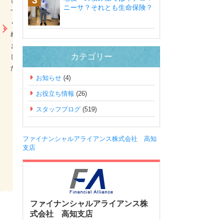
し
以
ニーサ？それとも生命保険？
て
上
く
に
れ
費
ま
用
カテゴリー
し
を
た。
抑
お知らせ
(4)
え
る
お役立ち情報
(26)
こ
スタッフブログ
(519)
と
が
で
ファイナンシャルアライアンス株式会社 高知
き
支店
て
満
足。
ファイナンシャルアライアンス株
式会社 高知支店