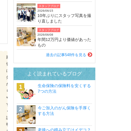
スタッフブログ
2026/06/15
10年ぶりにスタッフ写真を撮
り直しました
スタッフブログ
2026/06/08
年間12万円より価値があった
もの
過去の記事548件を見る
親
希
切
望
に
し
よく読まれているブログ
分
て
か
い
生命保険の保険料を安くする
り
た
7つの方法
や
内
す
容
今ご加入のがん保険を手厚く
く
で
する方法
説
想
明
定
老後への積み立てはイデコ？