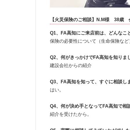
【火災保険のご相談】N.M様
38歳
Q1
、
FA
高知にご来店前は、どんなこ
保険の必要性について（生命保険など
Q2
、何がきっかけで
FA
高知を知りま
建設会社からの紹介
Q3、FA高知を知って、すぐに相談し
はい。
Q4
、何が決め手となって
FA
高知で相
紹介を受けたから。