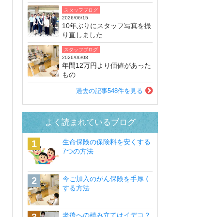
スタッフブログ
2026/06/15
10年ぶりにスタッフ写真を撮
り直しました
スタッフブログ
2026/06/08
年間12万円より価値があった
もの
過去の記事548件を見る
よく読まれているブログ
生命保険の保険料を安くする
7つの方法
今ご加入のがん保険を手厚く
する方法
老後への積み立てはイデコ？