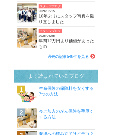
スタッフブログ
2026/06/15
10年ぶりにスタッフ写真を撮
り直しました
スタッフブログ
2026/06/08
年間12万円より価値があった
もの
過去の記事548件を見る
よく読まれているブログ
生命保険の保険料を安くする
7つの方法
今ご加入のがん保険を手厚く
する方法
老後への積み立てはイデコ？