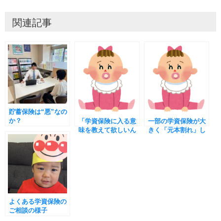
関連記事
貯蓄保険は“悪”なの
か？
「学資保険に入る意
一部の学資保険が大
味を教えて欲しいん
きく「元本割れ」し
ですけど。」
てしまう理由
よくある学資保険の
ご相談の様子